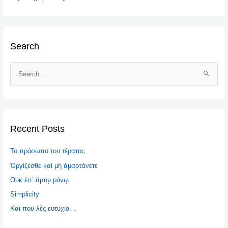
Search
S
e
a
r
c
Recent Posts
h
Το πρόσωπο του τέρατος
f
o
Ὀργίζεσθε καὶ μὴ ἁμαρτάνετε
r
Οὐκ ἐπ’ ἄρτῳ μόνῳ
:
Simplicity
Και που λές ευτυχία…