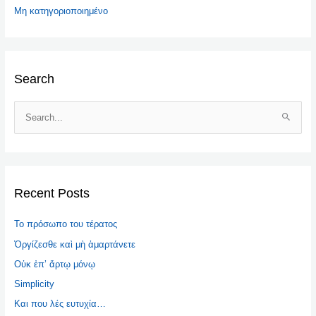
Μη κατηγοριοποιημένο
Search
S
e
a
r
c
Recent Posts
h
Το πρόσωπο του τέρατος
f
o
Ὀργίζεσθε καὶ μὴ ἁμαρτάνετε
r
Οὐκ ἐπ’ ἄρτῳ μόνῳ
:
Simplicity
Και που λές ευτυχία…