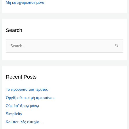
Μη κατηγοριοποιημένο
Search
S
e
a
r
c
Recent Posts
h
Το πρόσωπο του τέρατος
f
o
Ὀργίζεσθε καὶ μὴ ἁμαρτάνετε
r
Οὐκ ἐπ’ ἄρτῳ μόνῳ
:
Simplicity
Και που λές ευτυχία…