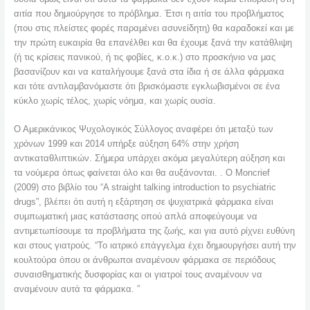
αιτία που δημιούργησε το πρόβλημα. Έτσι η αιτία του προβλήματος
(που στις πλείστες φορές παραμένει ασυνείδητη) θα καραδοκεί και με
την πρώτη ευκαιρία θα επανέλθει και θα έχουμε ξανά την κατάθλιψη
(ή τις κρίσεις πανικού, ή τις φοβίες, κ.ο.κ.) στο προσκήνιο να μας
βασανίζουν και να καταλήγουμε ξανά στα ίδια ή σε άλλα φάρμακα
και τότε αντιλαμβανόμαστε ότι βρισκόμαστε εγκλωβισμένοι σε ένα
κύκλο χωρίς τέλος, χωρίς νόημα, και χωρίς ουσία.
Ο Αμερικάνικος Ψυχολογικός Σύλλογος αναφέρει ότι μεταξύ των
χρόνων 1999 και 2014 υπήρξε αύξηση 64% στην χρήση
αντικαταθλιπτικών. Σήμερα υπάρχει ακόμα μεγαλύτερη αύξηση και
τα νούμερα όπως φαίνεται όλο και θα αυξάνονται. . Ο Moncrief
(2009) στο βιβλίο του “A straight talking introduction to psychiatric
drugs”, βλέπει ότι αυτή η εξάρτηση σε ψυχιατρικά φάρμακα είναι
συμπωματική μιας κατάστασης οπού απλά αποφεύγουμε να
αντιμετωπίσουμε τα προβλήματα της ζωής, και για αυτό ρίχνει ευθύνη
και στους γιατρούς. “Το ιατρικό επάγγελμα έχει δημιουργήσει αυτή την
κουλτούρα όπου οι άνθρωποι αναμένουν φάρμακα σε περιόδους
συναισθηματικής δυσφορίας και οι γιατροί τους αναμένουν να
αναμένουν αυτά τα φάρμακα. ”