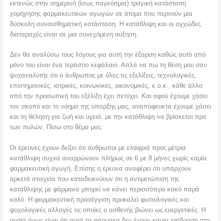
εκτενώς στην σημερινή (ίσως παγκόσμια) τραγική κατάσταση
χορήγησης φαρμακευτικών αγωγών σε άτομα που περνούν μια
δύσκολη συναισθηματική κατάσταση. Η κατάθλιψη και οι αγχώδες
διαταραχές είναι σε μια συνεχόμενη αύξηση.
Δεν θα αναλύσω τους λόγους για αυτή την έξαρση καθώς αυτό από
μόνο του είναι ένα τεράστιο κεφάλαιο. Απλά να πω τη θέση μου σαν
ψυχαναλυτής ότι ο άνθρωπος με όλες τις εξελίξεις, τεχνολογικές,
επιστημονικές, ιατρικές, κοινωνικές, οικονομικές, κ.ο.κ., κάθε άλλο
από την προσωπική του εξέλιξη έχει πετύχει. Και αφού έχουμε χάσει
τον σκοπό και το νόημα της ύπαρξης μας, αναπόφευκτα έχουμε χάσει
και τη θέληση για ζωή και υγειά, με την κατάθλιψη να βρίσκεται προ
των πυλών. Πίσω στο θέμα μας.
Οι έρευνες έχουν δείξει ότι άνθρωποι με ελαφριά προς μέτρια
κατάθλιψη συχνά αναρρώνουν πλήρως σε 6 με 8 μήνες χωρίς καμία
φαρμακευτική αγωγή. Επίσης η έρευνα αναφέρει ότι υπάρχουν
αρκετά στοιχεία που καταδεικνύουν ότι η αντιμετώπιση της
κατάθλιψης με φάρμακα μπορεί να κάνει περισσότερο κακό παρά
καλό. H φαρμακευτική προσέγγιση προκαλεί φυσιολογικές και
ψυχολογικές αλλαγές τις οποίες ο ασθενής βιώνει ως ευεργετικές. Η
ουσία όμως είναι ότι αυτά τα φάρμακα δεν έχουν καμία επίδραση στη