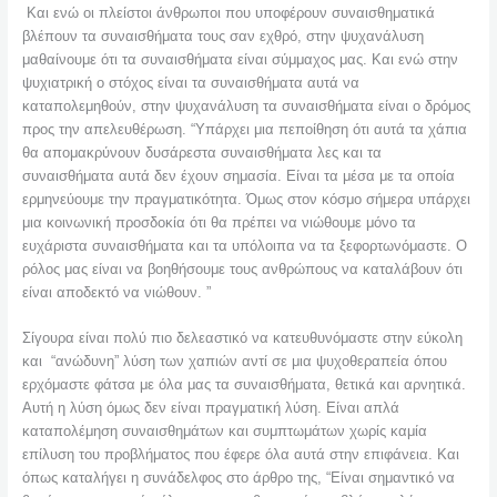
Και ενώ οι πλείστοι άνθρωποι που υποφέρουν συναισθηματικά
βλέπουν τα συναισθήματα τους σαν εχθρό, στην ψυχανάλυση
μαθαίνουμε ότι τα συναισθήματα είναι σύμμαχος μας. Και ενώ στην
ψυχιατρική ο στόχος είναι τα συναισθήματα αυτά να
καταπολεμηθούν, στην ψυχανάλυση τα συναισθήματα είναι ο δρόμος
προς την απελευθέρωση. “Υπάρχει μια πεποίθηση ότι αυτά τα χάπια
θα απομακρύνουν δυσάρεστα συναισθήματα λες και τα
συναισθήματα αυτά δεν έχουν σημασία. Είναι τα μέσα με τα οποία
ερμηνεύουμε την πραγματικότητα. Όμως στον κόσμο σήμερα υπάρχει
μια κοινωνική προσδοκία ότι θα πρέπει να νιώθουμε μόνο τα
ευχάριστα συναισθήματα και τα υπόλοιπα να τα ξεφορτωνόμαστε. Ο
ρόλος μας είναι να βοηθήσουμε τους ανθρώπους να καταλάβουν ότι
είναι αποδεκτό να νιώθουν. ”
Σίγουρα είναι πολύ πιο δελεαστικό να κατευθυνόμαστε στην εύκολη
και “ανώδυνη” λύση των χαπιών αντί σε μια ψυχοθεραπεία όπου
ερχόμαστε φάτσα με όλα μας τα συναισθήματα, θετικά και αρνητικά.
Αυτή η λύση όμως δεν είναι πραγματική λύση. Είναι απλά
καταπολέμηση συναισθημάτων και συμπτωμάτων χωρίς καμία
επίλυση του προβλήματος που έφερε όλα αυτά στην επιφάνεια. Και
όπως καταλήγει η συνάδελφος στο άρθρο της, “Είναι σημαντικό να