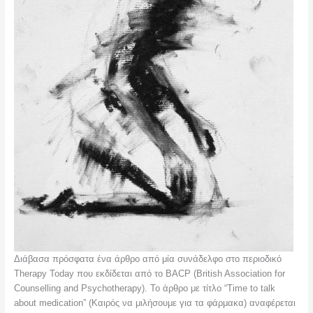
Διάβασα πρόσφατα ένα άρθρο από μία συνάδελφο στο περιοδικό
Therapy Today που εκδίδεται από το BACP (British Association for
Counselling and Psychotherapy). Το άρθρο με τίτλο “Time to talk
about medication” (Καιρός να μιλήσουμε για τα φάρμακα) αναφέρεται