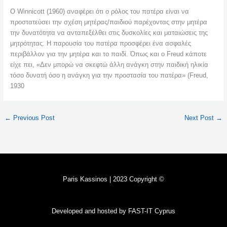
Ο Winnicott (1960) αναφέρει ότι ο ρόλος του πατέρα είναι να
προστατεύσει την σχέση μητέρας/παιδιού παρέχοντας στην μητέρα
την δυνατότητα να ανταπεξέλθει στις δυσκολίες και ματαιώσεις της
μητρότητας. Η παρουσία του πατέρα προσφέρει ένα ασφαλές
περιβάλλον για την μητέρα και το παιδί. Όπως και ο Freud κάποτε
είχε πει, «Δεν μπορώ να σκεφτώ άλλη ανάγκη στην παιδική ηλικία
τόσο δυνατή όσο η ανάγκη για την προστασία του πατέρα» (Freud,
1930
←
Previous Post
Next Post
→
Paris Kassinos | 2023 Copyright ©
Developed and hosted by FAST-IT Cyprus